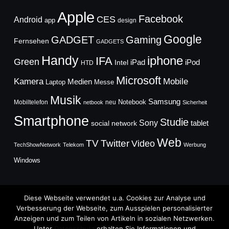
Apple
Facebook
CES
Android
app
design
Google
GADGET
Gaming
Fernsehen
GADGETS
Handy
iphone
IFA
Green
iPad
Intel
iPod
HTD
Microsoft
Mobile
Kamera
Medien
Laptop
Messe
Musik
Samsung
Notebook
Mobiltelefon
neu
netbook
Sicherheit
Smartphone
Studie
Sony
social network
tablet
Web
TV
Twitter
Video
TechShowNetwork
Telekom
Werbung
Windows
Diese Webseite verwendet u.a. Cookies zur Analyse und
Verbesserung der Webseite, zum Ausspielen personalisierter
Anzeigen und zum Teilen von Artikeln in sozialen Netzwerken.
Copyright © 2026
Unter
Datenschutz
erhalten Sie Informationen und