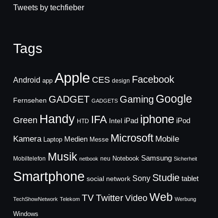
Tweets by techfieber
Tags
Apple
Facebook
CES
Android
app
design
Google
GADGET
Gaming
Fernsehen
GADGETS
Handy
iphone
IFA
Green
iPad
Intel
iPod
HTD
Microsoft
Mobile
Kamera
Medien
Laptop
Messe
Musik
Samsung
Notebook
Mobiltelefon
neu
netbook
Sicherheit
Smartphone
Studie
Sony
social network
tablet
Web
TV
Twitter
Video
TechShowNetwork
Telekom
Werbung
Windows