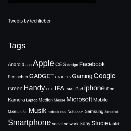
Tweets by techfieber
Tags
Apple
Facebook
CES
Android
app
design
Google
GADGET
Gaming
Fernsehen
GADGETS
Handy
iphone
IFA
Green
iPad
Intel
iPod
HTD
Microsoft
Mobile
Kamera
Medien
Laptop
Messe
Musik
Samsung
Notebook
Mobiltelefon
neu
netbook
Sicherheit
Smartphone
Studie
Sony
social network
tablet