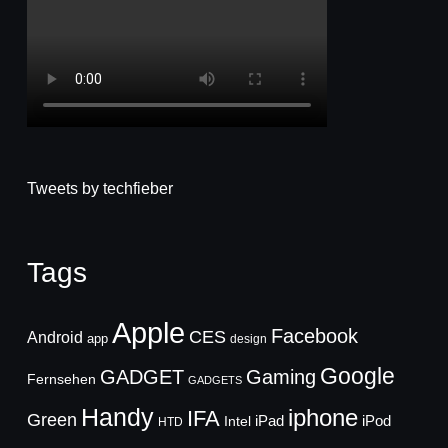
Tweets by techfieber
Tags
Apple
Facebook
CES
Android
app
design
Google
GADGET
Gaming
Fernsehen
GADGETS
Handy
iphone
IFA
Green
iPad
Intel
iPod
HTD