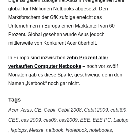
Eigenangaben zufolge hat Asus im vergangenen Jahr
global fünf Millionen Netbooks abgesetzt. Den
Marktforschern der GfK zufolge erreicht das
Unternehmen in Europa einen Marktanteil von 60
Prozent. Global gesehen wurde Asus jedoch
mittlerweile von Konkurent Acer überholt.
In Europa sind inzwischen
zehn Prozent aller
verkauften Computer Netbooks
– noch vor zwölf
Monaten gab es diese Sparte, geschweige denn den
Namen „Netbook“ noch gar nicht.
Tags
Acer
,
Asus
,
CE
,
Cebit
,
Cebit 2008
,
Cebit 2009
,
cebit09
,
CES
,
ces 2009
,
ces09
,
ces2009
,
EEE
,
EEE PC
,
Laptop
,
laptops
,
Messe
,
netbook
,
Notebook
,
notebooks
,