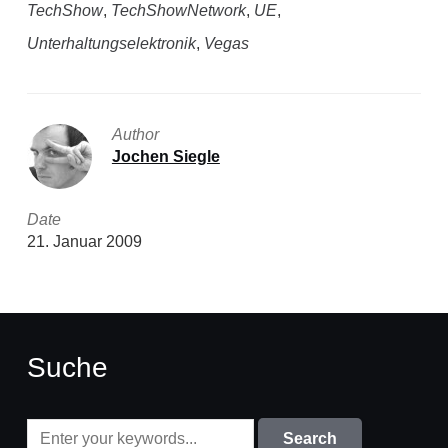
TechShow
,
TechShowNetwork
,
UE
,
Unterhaltungselektronik
,
Vegas
Author
Jochen Siegle
Date
21. Januar 2009
Suche