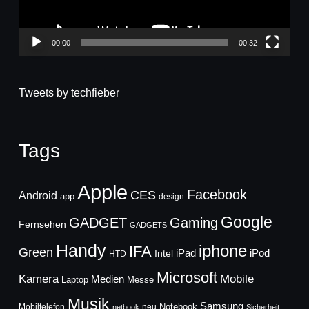
00:00
00:32
Tweets by techfieber
Tags
Apple
Facebook
CES
Android
app
design
Google
GADGET
Gaming
Fernsehen
GADGETS
Handy
iphone
IFA
Green
iPad
Intel
iPod
HTD
Microsoft
Mobile
Kamera
Medien
Laptop
Messe
Musik
Samsung
Notebook
Mobiltelefon
neu
netbook
Sicherheit