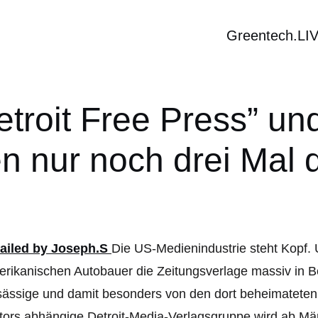
Greentech.LI
Detroit Free Press” un
n nur noch drei Mal
Die US-Medienindustrie steht Kopf. 
rikanischen Autobauer die Zeitungsverlage massiv in Bed
ässige und damit besonders von den dort beheimatete
ors abhängige Detroit-Media-Verlagsgruppe wird ab Mä