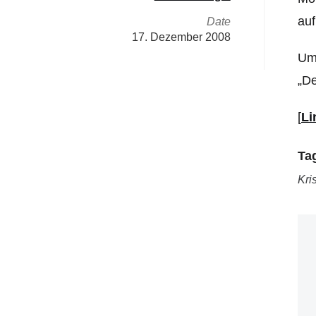
auf
Date
17. Dezember 2008
Um 
„De
[
Li
Ta
Kri