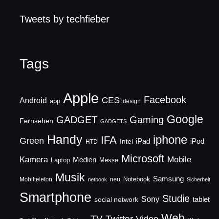
Tweets by techfieber
Tags
Apple
Facebook
CES
Android
app
design
Google
GADGET
Gaming
Fernsehen
GADGETS
Handy
iphone
IFA
Green
iPad
Intel
iPod
HTD
Microsoft
Mobile
Kamera
Medien
Laptop
Messe
Musik
Samsung
Notebook
Mobiltelefon
neu
netbook
Sicherheit
Smartphone
Studie
Sony
social network
tablet
Web
TV
Twitter