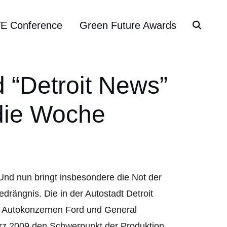
VE Conference
Green Future Awards
d “Detroit News”
 die Woche
Und nun bringt insbesondere die Not der
rängnis. Die in der Autostadt Detroit
n Autokonzernen Ford und General
rz 2009 den Schwerpunkt der Produktion