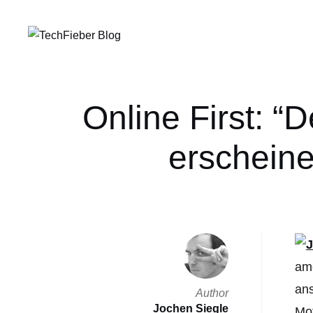
Online First: “
erscheine
ame
ans
Author
Jochen Siegle
Mot