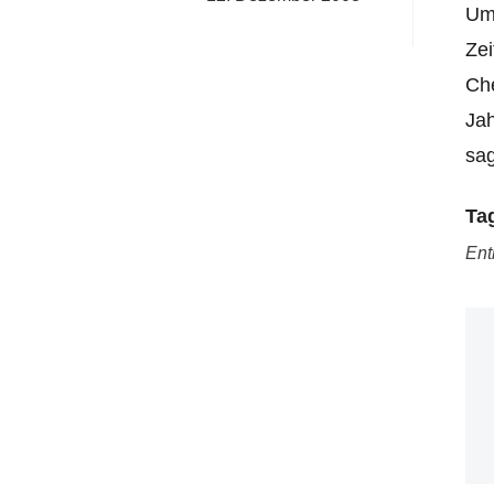
Um 
Zei
Ch
Jah
sag
Ta
Ent