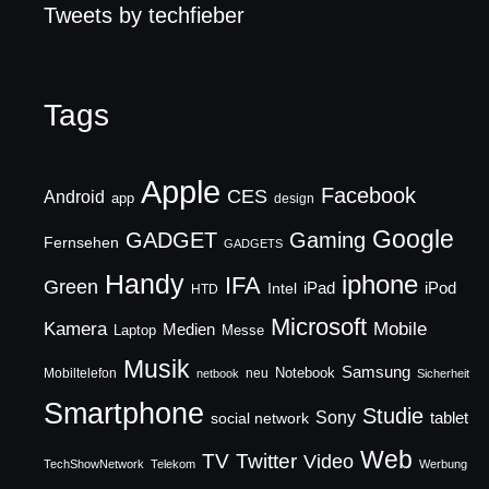
Tweets by techfieber
Tags
Apple
Facebook
CES
Android
app
design
Google
GADGET
Gaming
Fernsehen
GADGETS
Handy
iphone
IFA
Green
iPad
Intel
iPod
HTD
Microsoft
Mobile
Kamera
Medien
Laptop
Messe
Musik
Samsung
Notebook
Mobiltelefon
neu
netbook
Sicherheit
Smartphone
Studie
Sony
social network
tablet
Web
TV
Twitter
Video
TechShowNetwork
Telekom
Werbung