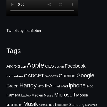
Tweets by techfieber
Tags
Apple
Facebook
CES
Android
app
design
Google
GADGET
Gaming
Fernsehen
GADGETS
Handy
iphone
IFA
Green
iPad
Intel
iPod
HTD
Microsoft
Mobile
Kamera
Medien
Laptop
Messe
Musik
Samsung
Notebook
Mobiltelefon
neu
netbook
Sicherheit