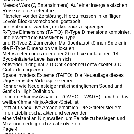
Meteos Wars (Q Entertainment). Auf einer intergalaktischen
Reise retten Spieler ihre
Planeten vor der Zerstörung. Hierzu müssen in kniffligen
Levels Blöcke verschoben, gestapelt
und entzündet werden, um Meteore zu sprengen.
R-Type Dimensions (TAITO). R-Type Dimensions kombiniert
und erweitert die Klassiker R-Type
und R-Type 2. Zum ersten Mal überhaupt können Spieler in
die R-Type Dimension via lokalen
Mehrspielermodus oder über Xbox Live eintauchen. 14
Bydo-infizierte Level lassen sich
entweder in original 2-D-Optik oder neu entwickelter 3-D-
Grafik durchqueren.
Space Invaders Extreme (TAITO). Die Neuauflage dieses
Urgesteins der Videospiele erfreut
Kenner wie Neueinsteiger mit eindringlichem Sound und
Grafik in High Definition.
Tenchu: Shadow Assault (FROMSOFTWARE). Tenchu, das
weltberühmte Ninja-Action-Spiel, ist
jetzt auf Xbox Live Arcade erhältlich. Die Spieler steuern
ihren Lieblingscharakter und verwenden
eine Vielzahl an Ninjawaffen, um Feinde zu besiegen und
Missionen erfolgreich zu absolvieren.
Page 4