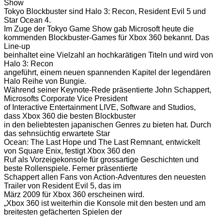
Show
Tokyo Blockbuster sind Halo 3: Recon, Resident Evil 5 und
Star Ocean 4.
Im Zuge der Tokyo Game Show gab Microsoft heute die
kommenden Blockbuster-Games für Xbox 360 bekannt. Das
Line-up
beinhaltet eine Vielzahl an hochkarätigen Titeln und wird von
Halo 3: Recon
angeführt, einem neuen spannenden Kapitel der legendären
Halo Reihe von Bungie.
Während seiner Keynote-Rede präsentierte John Schappert,
Microsofts Corporate Vice President
of Interactive Entertainment LIVE, Software and Studios,
dass Xbox 360 die besten Blockbuster
in den beliebtesten japanischen Genres zu bieten hat. Durch
das sehnsüchtig erwartete Star
Ocean: The Last Hope und The Last Remnant, entwickelt
von Square Enix, festigt Xbox 360 den
Ruf als Vorzeigekonsole für grossartige Geschichten und
beste Rollenspiele. Ferner präsentierte
Schappert allen Fans von Action-Adventures den neuesten
Trailer von Resident Evil 5, das im
März 2009 für Xbox 360 erscheinen wird.
„Xbox 360 ist weiterhin die Konsole mit den besten und am
breitesten gefächerten Spielen der