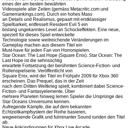
eines der am besten bewährten
Videospiele aller Zeiten (gemäss Metacritic.com und
Gamerrankings.com). Durch ein hohes Mass
an Details und Realismus, gepaart mit erstklassiger
Spielbarkeit, entfesselt Resident Evil 5 ein
bislang ungekanntes Level an Schockeffekten. Eine neue,
speziell für dieses Spiel entwickelte
Technologie sowie weitreichende Veränderungen im
Gameplay machen aus diesem Titel ein
Must-have für jeden Fan von Horrorspielen.
Star Ocean: The Last Hope (Square Enix). Star Ocean: The
Last Hope ist die sehnsüchtig
erwartete Fortsetzung der berühmten Science-Fiction- und
Rollenspielserie. Veröffentlicht von
Square Enix, wird der Titel im Frühjahr 2009 für Xbox 360
erscheinen. Das Prequel, das in der Zeit
nach dem Dritten Weltkrieg spielt, kombiniert dabei Science-
Fiction- und Fantasyelemente. Über
mehrere Planeten hinweg lernen Spieler die Ursprünge des
Star Oceans Universums kennen.
Aufregende Kämpfe, die auf dem bekannten
Echtzeitkampfsystem der Reihe basieren,
wegweisende Grafik und fulminanter Sound runden den Titel
ab.
Neue Ankündigungen für Xbox Live Arcade