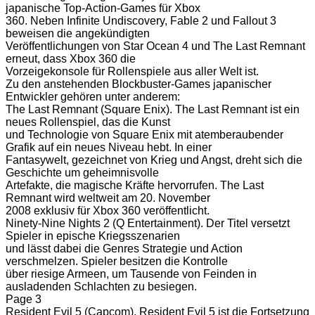
japanische Top-Action-Games für Xbox
360. Neben Infinite Undiscovery, Fable 2 und Fallout 3
beweisen die angekündigten
Veröffentlichungen von Star Ocean 4 und The Last Remnant
erneut, dass Xbox 360 die
Vorzeigekonsole für Rollenspiele aus aller Welt ist.
Zu den anstehenden Blockbuster-Games japanischer
Entwickler gehören unter anderem:
The Last Remnant (Square Enix). The Last Remnant ist ein
neues Rollenspiel, das die Kunst
und Technologie von Square Enix mit atemberaubender
Grafik auf ein neues Niveau hebt. In einer
Fantasywelt, gezeichnet von Krieg und Angst, dreht sich die
Geschichte um geheimnisvolle
Artefakte, die magische Kräfte hervorrufen. The Last
Remnant wird weltweit am 20. November
2008 exklusiv für Xbox 360 veröffentlicht.
Ninety-Nine Nights 2 (Q Entertainment). Der Titel versetzt
Spieler in epische Kriegsszenarien
und lässt dabei die Genres Strategie und Action
verschmelzen. Spieler besitzen die Kontrolle
über riesige Armeen, um Tausende von Feinden in
ausladenden Schlachten zu besiegen.
Page 3
Resident Evil 5 (Capcom). Resident Evil 5 ist die Fortsetzung