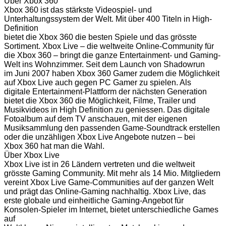
Über Xbox 360
Xbox 360 ist das stärkste Videospiel- und
Unterhaltungssystem der Welt. Mit über 400 Titeln in High-
Definition
bietet die Xbox 360 die besten Spiele und das grösste
Sortiment. Xbox Live – die weltweite Online-Community für
die Xbox 360 – bringt die ganze Entertainment- und Gaming-
Welt ins Wohnzimmer. Seit dem Launch von Shadowrun
im Juni 2007 haben Xbox 360 Gamer zudem die Möglichkeit
auf Xbox Live auch gegen PC Gamer zu spielen. Als
digitale Entertainment-Plattform der nächsten Generation
bietet die Xbox 360 die Möglichkeit, Filme, Trailer und
Musikvideos in High Definition zu geniessen. Das digitale
Fotoalbum auf dem TV anschauen, mit der eigenen
Musiksammlung den passenden Game-Soundtrack erstellen
oder die unzähligen Xbox Live Angebote nutzen – bei
Xbox 360 hat man die Wahl.
Über Xbox Live
Xbox Live ist in 26 Ländern vertreten und die weltweit
grösste Gaming Community. Mit mehr als 14 Mio. Mitgliedern
vereint Xbox Live Game-Communities auf der ganzen Welt
und prägt das Online-Gaming nachhaltig. Xbox Live, das
erste globale und einheitliche Gaming-Angebot für
Konsolen-Spieler im Internet, bietet unterschiedliche Games
auf