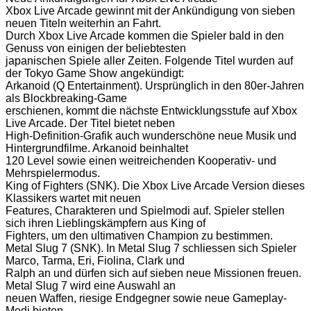
Xbox Live Arcade gewinnt mit der Ankündigung von sieben
neuen Titeln weiterhin an Fahrt.
Durch Xbox Live Arcade kommen die Spieler bald in den
Genuss von einigen der beliebtesten
japanischen Spiele aller Zeiten. Folgende Titel wurden auf
der Tokyo Game Show angekündigt:
Arkanoid (Q Entertainment). Ursprünglich in den 80er-Jahren
als Blockbreaking-Game
erschienen, kommt die nächste Entwicklungsstufe auf Xbox
Live Arcade. Der Titel bietet neben
High-Definition-Grafik auch wunderschöne neue Musik und
Hintergrundfilme. Arkanoid beinhaltet
120 Level sowie einen weitreichenden Kooperativ- und
Mehrspielermodus.
King of Fighters (SNK). Die Xbox Live Arcade Version dieses
Klassikers wartet mit neuen
Features, Charakteren und Spielmodi auf. Spieler stellen
sich ihren Lieblingskämpfern aus King of
Fighters, um den ultimativen Champion zu bestimmen.
Metal Slug 7 (SNK). In Metal Slug 7 schliessen sich Spieler
Marco, Tarma, Eri, Fiolina, Clark und
Ralph an und dürfen sich auf sieben neue Missionen freuen.
Metal Slug 7 wird eine Auswahl an
neuen Waffen, riesige Endgegner sowie neue Gameplay-
Modi bieten.