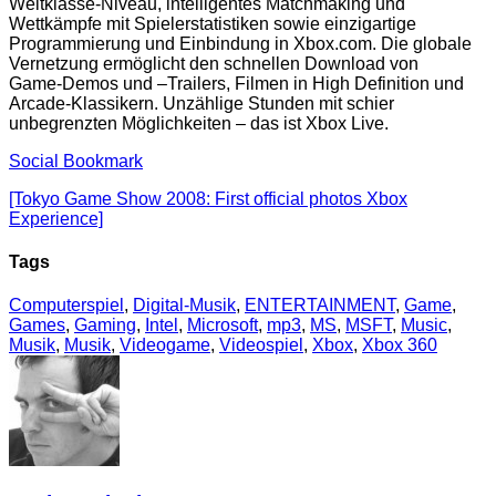
Weltklasse-Niveau, intelligentes Matchmaking und
Wettkämpfe mit Spielerstatistiken sowie einzigartige
Programmierung und Einbindung in Xbox.com. Die globale
Vernetzung ermöglicht den schnellen Download von
Game-Demos und –Trailers, Filmen in High Definition und
Arcade-Klassikern. Unzählige Stunden mit schier
unbegrenzten Möglichkeiten – das ist Xbox Live.
Social Bookmark
[Tokyo Game Show 2008: First official photos Xbox
Experience]
Tags
Computerspiel
,
Digital-Musik
,
ENTERTAINMENT
,
Game
,
Games
,
Gaming
,
Intel
,
Microsoft
,
mp3
,
MS
,
MSFT
,
Music
,
Musik
,
Musik
,
Videogame
,
Videospiel
,
Xbox
,
Xbox 360