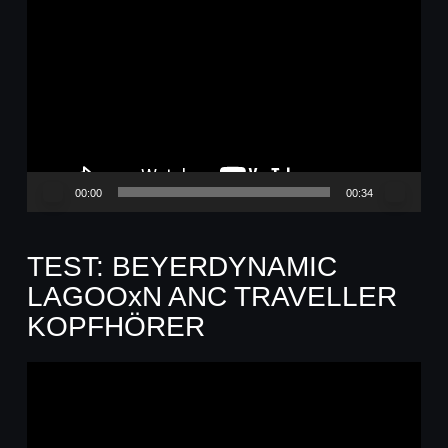
Video-
Player
00:00
00:34
TEST: BEYERDYNAMIC
LAGOOxN ANC TRAVELLER
KOPFHÖRER
Video-
Player