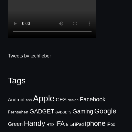
Tweets by techfieber
Tags
Apple
Facebook
CES
Android
app
design
Google
GADGET
Gaming
Fernsehen
GADGETS
Handy
iphone
IFA
Green
iPad
Intel
iPod
HTD