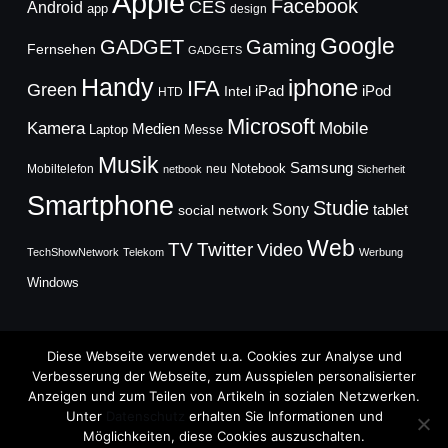
Apple
Facebook
CES
Android
app
design
Google
GADGET
Gaming
Fernsehen
GADGETS
Handy
iphone
IFA
Green
iPad
Intel
iPod
HTD
Microsoft
Mobile
Kamera
Medien
Laptop
Messe
Musik
Samsung
Notebook
Mobiltelefon
neu
netbook
Sicherheit
Smartphone
Studie
Sony
social network
tablet
Web
TV
Twitter
Video
TechShowNetwork
Telekom
Werbung
Windows
Diese Webseite verwendet u.a. Cookies zur Analyse und
Verbesserung der Webseite, zum Ausspielen personalisierter
Anzeigen und zum Teilen von Artikeln in sozialen Netzwerken.
Copyright © 2026
Unter
Datenschutz
erhalten Sie Informationen und
TechFieber Blog
Möglichkeiten, diese Cookies auszuschalten.