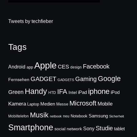
Tweets by techfieber
Tags
Apple
Facebook
CES
Android
app
design
Google
GADGET
Gaming
Fernsehen
GADGETS
Handy
iphone
IFA
Green
iPad
Intel
iPod
HTD
Microsoft
Mobile
Kamera
Medien
Laptop
Messe
Musik
Samsung
Notebook
Mobiltelefon
neu
netbook
Sicherheit
Smartphone
Studie
Sony
social network
tablet