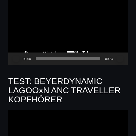
Video-
Player
00:00
00:34
TEST: BEYERDYNAMIC
LAGOOxN ANC TRAVELLER
KOPFHÖRER
Video-
Player