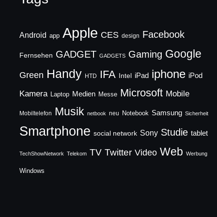
Apple
Facebook
CES
Android
app
design
Google
GADGET
Gaming
Fernsehen
GADGETS
Handy
iphone
IFA
Green
iPad
Intel
iPod
HTD
Microsoft
Mobile
Kamera
Medien
Laptop
Messe
Musik
Samsung
Notebook
Mobiltelefon
neu
netbook
Sicherheit
Smartphone
Studie
Sony
social network
tablet
Web
TV
Twitter
Video
TechShowNetwork
Telekom
Werbung
Windows