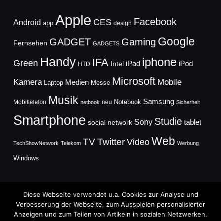
Apple
Facebook
CES
Android
app
design
Google
GADGET
Gaming
Fernsehen
GADGETS
Handy
iphone
IFA
Green
iPad
Intel
iPod
HTD
Microsoft
Mobile
Kamera
Medien
Laptop
Messe
Musik
Samsung
Notebook
Mobiltelefon
neu
netbook
Sicherheit
Smartphone
Studie
Sony
social network
tablet
Web
TV
Twitter
Video
TechShowNetwork
Telekom
Werbung
Windows
Diese Webseite verwendet u.a. Cookies zur Analyse und
Verbesserung der Webseite, zum Ausspielen personalisierter
Anzeigen und zum Teilen von Artikeln in sozialen Netzwerken.
Copyright © 2026