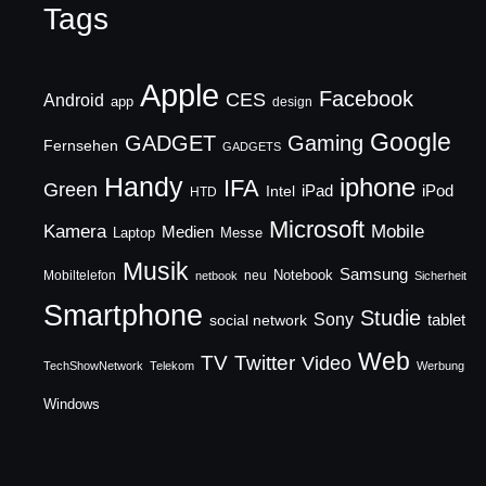
Tags
Apple
Facebook
CES
Android
app
design
Google
GADGET
Gaming
Fernsehen
GADGETS
Handy
iphone
IFA
Green
iPad
Intel
iPod
HTD
Microsoft
Mobile
Kamera
Medien
Laptop
Messe
Musik
Samsung
Notebook
Mobiltelefon
neu
netbook
Sicherheit
Smartphone
Studie
Sony
social network
tablet
Web
TV
Twitter
Video
TechShowNetwork
Telekom
Werbung
Windows