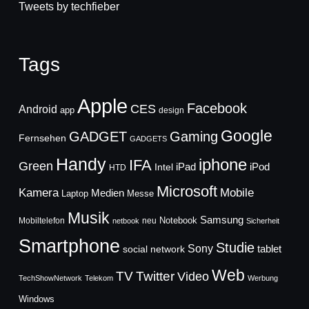
Tweets by techfieber
Tags
Apple
Facebook
CES
Android
app
design
Google
GADGET
Gaming
Fernsehen
GADGETS
Handy
iphone
IFA
Green
iPad
Intel
iPod
HTD
Microsoft
Mobile
Kamera
Medien
Laptop
Messe
Musik
Samsung
Notebook
Mobiltelefon
neu
netbook
Sicherheit
Smartphone
Studie
Sony
social network
tablet
Web
TV
Twitter
Video
TechShowNetwork
Telekom
Werbung
Windows