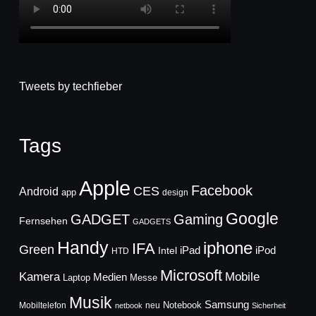
Tweets by techfieber
Tags
Apple
Facebook
CES
Android
app
design
Google
GADGET
Gaming
Fernsehen
GADGETS
Handy
iphone
IFA
Green
iPad
Intel
iPod
HTD
Microsoft
Mobile
Kamera
Medien
Laptop
Messe
Musik
Samsung
Notebook
Mobiltelefon
neu
netbook
Sicherheit