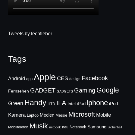
Tweets by techfieber
Tags
Apple
Facebook
CES
Android
app
design
Google
GADGET
Gaming
Fernsehen
GADGETS
Handy
iphone
IFA
Green
iPad
Intel
iPod
HTD
Microsoft
Mobile
Kamera
Medien
Laptop
Messe
Musik
Samsung
Notebook
Mobiltelefon
neu
netbook
Sicherheit