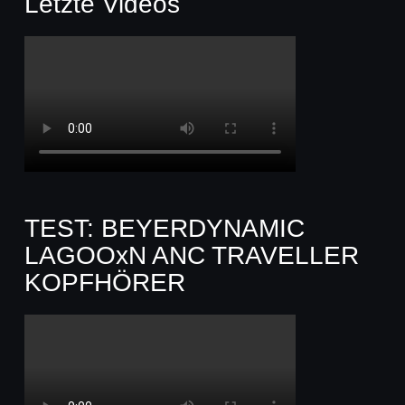
Letzte Videos
TEST: BEYERDYNAMIC
LAGOOxN ANC TRAVELLER
KOPFHÖRER