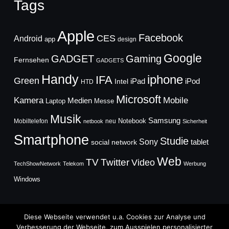
Tags
Apple
Facebook
CES
Android
app
design
Google
GADGET
Gaming
Fernsehen
GADGETS
Handy
iphone
IFA
Green
iPad
Intel
iPod
HTD
Microsoft
Mobile
Kamera
Medien
Laptop
Messe
Musik
Samsung
Notebook
Mobiltelefon
neu
netbook
Sicherheit
Smartphone
Studie
Sony
social network
tablet
Web
TV
Twitter
Video
TechShowNetwork
Telekom
Werbung
Windows
Diese Webseite verwendet u.a. Cookies zur Analyse und
Verbesserung der Webseite, zum Ausspielen personalisierter