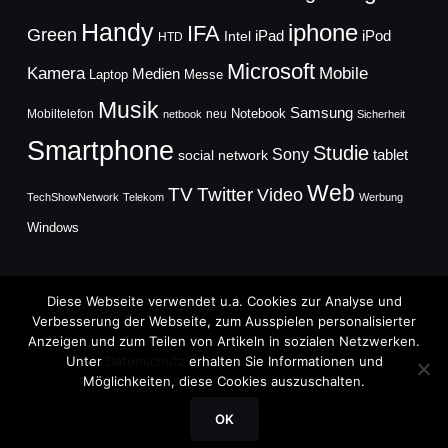
Handy
iphone
IFA
Green
iPad
Intel
iPod
HTD
Microsoft
Mobile
Kamera
Medien
Laptop
Messe
Musik
Samsung
Notebook
Mobiltelefon
neu
netbook
Sicherheit
Smartphone
Studie
Sony
social network
tablet
Web
TV
Twitter
Video
TechShowNetwork
Telekom
Werbung
Windows
Diese Webseite verwendet u.a. Cookies zur Analyse und
Verbesserung der Webseite, zum Ausspielen personalisierter
Anzeigen und zum Teilen von Artikeln in sozialen Netzwerken.
Copyright © 2026
Unter
Datenschutz
erhalten Sie Informationen und
TechFieber Blog
Möglichkeiten, diese Cookies auszuschalten.
Designed by
WPZOOM
OK