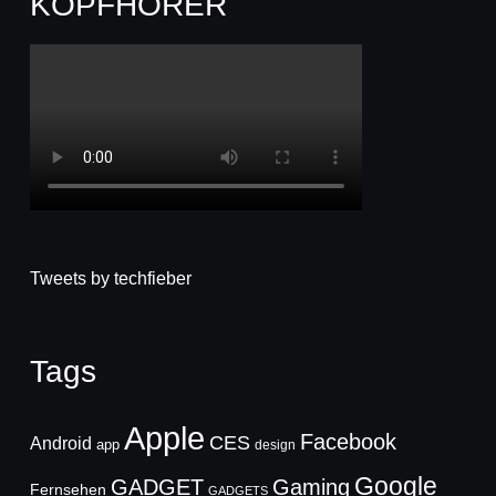
KOPFHÖRER
Tweets by techfieber
Tags
Apple
Facebook
CES
Android
app
design
Google
GADGET
Gaming
Fernsehen
GADGETS