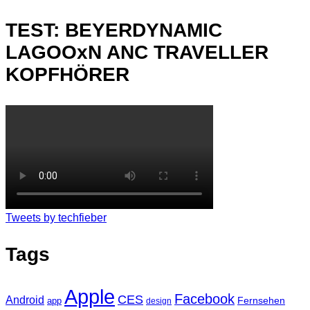
TEST: BEYERDYNAMIC
LAGOOxN ANC TRAVELLER
KOPFHÖRER
Tweets by techfieber
Tags
Apple
Facebook
CES
Android
Fernsehen
app
design