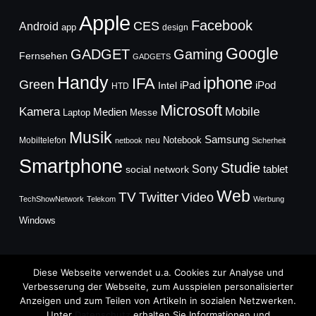
Apple
Facebook
CES
Android
app
design
Google
GADGET
Gaming
Fernsehen
GADGETS
Handy
iphone
IFA
Green
iPad
Intel
iPod
HTD
Microsoft
Mobile
Kamera
Medien
Laptop
Messe
Musik
Samsung
Notebook
Mobiltelefon
neu
netbook
Sicherheit
Smartphone
Studie
Sony
social network
tablet
Web
TV
Twitter
Video
TechShowNetwork
Telekom
Werbung
Windows
Diese Webseite verwendet u.a. Cookies zur Analyse und
Verbesserung der Webseite, zum Ausspielen personalisierter
Anzeigen und zum Teilen von Artikeln in sozialen Netzwerken.
Copyright © 2026
Unter
Datenschutz
erhalten Sie Informationen und