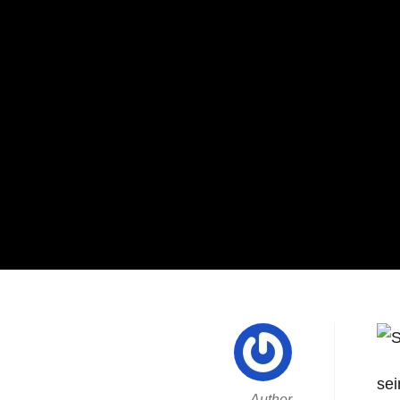
sei
Author