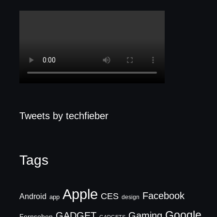
Tweets by techfieber
Tags
Apple
Facebook
CES
Android
app
design
Google
GADGET
Gaming
Fernsehen
GADGETS