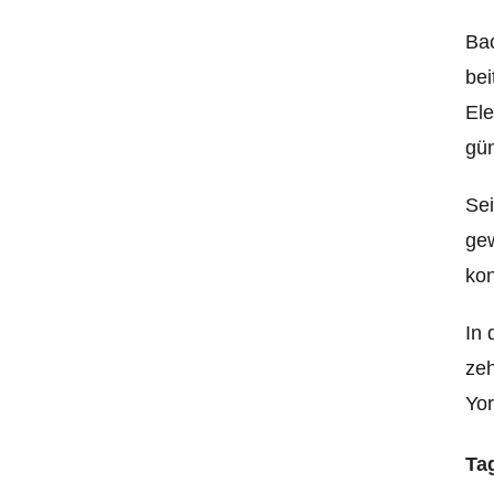
Bac
be
Ele
gün
Sei
gew
kon
In 
zeh
Yor
Ta