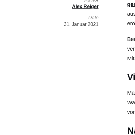
ge
Alex Reiger
aus
Date
erö
31. Januar 2021
Ber
ver
Mit
V
Mar
Wac
vo
N