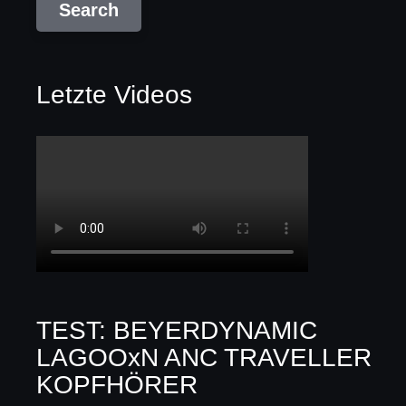
Letzte Videos
TEST: BEYERDYNAMIC
LAGOOxN ANC TRAVELLER
KOPFHÖRER