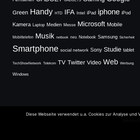
Handy
iphone
IFA
Green
iPad
Intel
iPod
HTD
Microsoft
Mobile
Kamera
Medien
Laptop
Messe
Musik
Samsung
Notebook
Mobiltelefon
neu
netbook
Sicherheit
Smartphone
Studie
Sony
social network
tablet
Web
TV
Twitter
Video
TechShowNetwork
Telekom
Werbung
Windows
Copyright © 2026 TechFieber Blog
Diese Webseite verwendet u.a. Cookies zur Analyse und V
Datensch
Designed by
WPZOOM