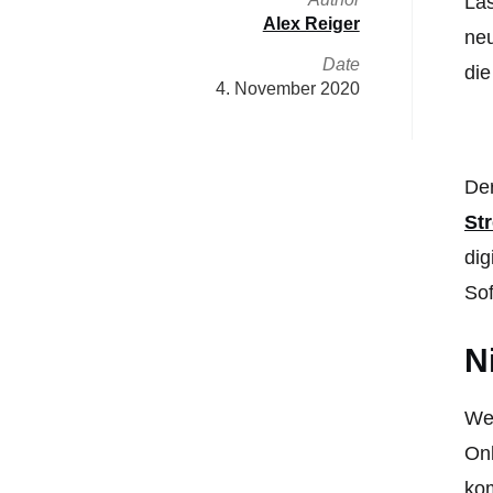
Las
Alex Reiger
neu
Date
die
4. November 2020
Der
St
dig
Sof
N
We
Onl
kom