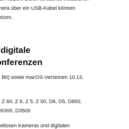
mera über ein USB-Kabel können
etzen.
igitale
onferenzen
4 Bit) sowie macOS-Versionen 10.13,
Z 6II, Z 6, Z 5, Z 50, D6, D5, D850,
D5300, D3500
gellosen Kameras und digitalen