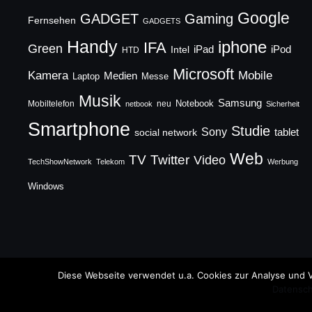
Google
GADGET
Gaming
Fernsehen
GADGETS
Handy
iphone
IFA
Green
iPad
Intel
iPod
HTD
Microsoft
Mobile
Kamera
Medien
Laptop
Messe
Musik
Samsung
Notebook
Mobiltelefon
neu
netbook
Sicherheit
Smartphone
Studie
Sony
social network
tablet
Web
TV
Twitter
Video
TechShowNetwork
Telekom
Werbung
Windows
Copyright © 2026 TechFieber Blog
Diese Webseite verwendet u.a. Cookies zur Analyse und V
Datensch
Designed by
WPZOOM