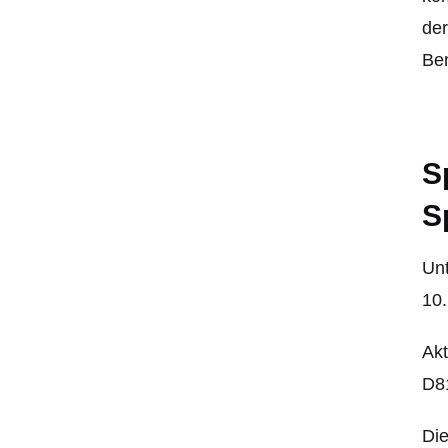
de
Ben
S
S
Unt
10.
Akt
D8
Die