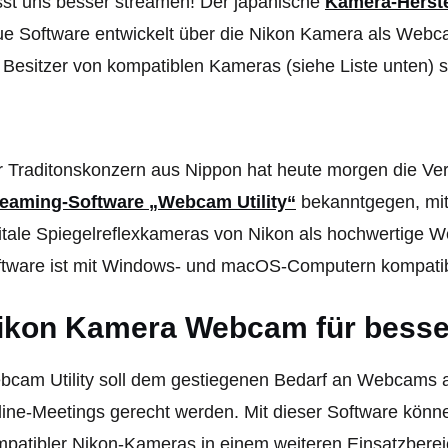
st uns besser streamen! Der japanische
Kamera-Herste
e Software entwickelt über die Nikon Kamera als Web
 Besitzer von kompatiblen Kameras (siehe Liste unten
 Traditonskonzern aus Nippon hat heute morgen die Ver
reaming-Software „Webcam Utility“
bekanntgegen, mit
itale Spiegelreflexkameras von Nikon als hochwertige 
tware ist mit Windows- und macOS-Computern kompatibel
ikon Kamera Webcam für besse
bcam Utility soll dem gestiegenen Bedarf an Webcams 
ine-Meetings gerecht werden. Mit dieser Software könne
patibler Nikon-Kameras in einem weiteren Einsatzbereic