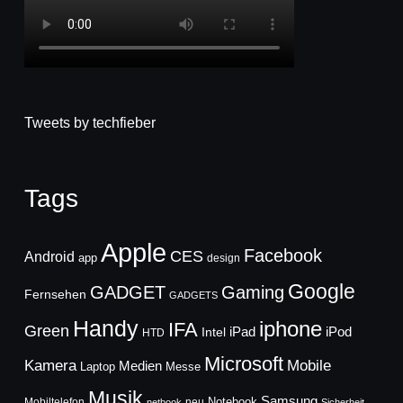
Tweets by techfieber
Tags
Apple
Facebook
CES
Android
app
design
Google
GADGET
Gaming
Fernsehen
GADGETS
Handy
iphone
IFA
Green
iPad
Intel
iPod
HTD
Microsoft
Mobile
Kamera
Medien
Laptop
Messe
Musik
Samsung
Notebook
Mobiltelefon
neu
netbook
Sicherheit