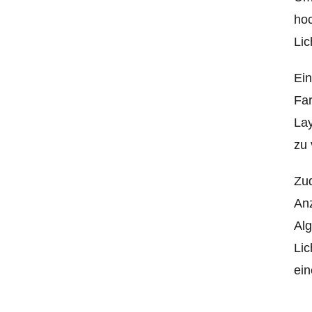
hoc
Lic
Ein
Far
Lay
zu 
Zud
Anz
Alg
Lic
ein