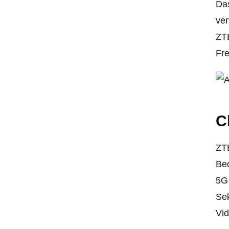
Das
ver
ZTE
Fre
C
ZTE
Bed
5G 
Sek
Vid