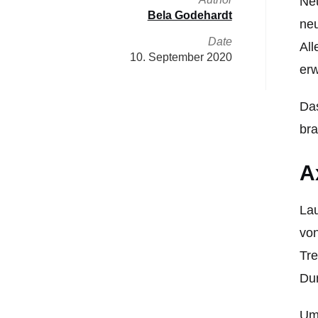
Neu
Bela Godehardt
neu
Date
All
10. September 2020
er
Das
bra
A
Lau
von
Tre
Dur
Um 