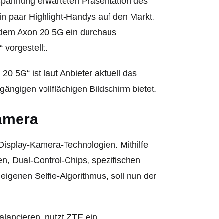
Spannung erwarteten Präsentation des
in paar Highlight-Handys auf den Markt.
t dem Axon 20 5G ein durchaus
vorgestellt.
5G“ ist laut Anbieter aktuell das
ängigen vollflächigen Bildschirm bietet.
amera
Display-Kamera-Technologien. Mithilfe
en, Dual-Control-Chips, spezifischen
eigenen Selfie-Algorithmus, soll nun der
lancieren, nutzt ZTE ein