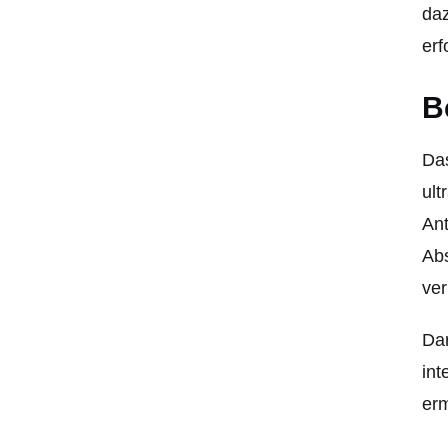
daz
erf
B
Das
ult
Ant
Abs
ver
Dar
int
erm