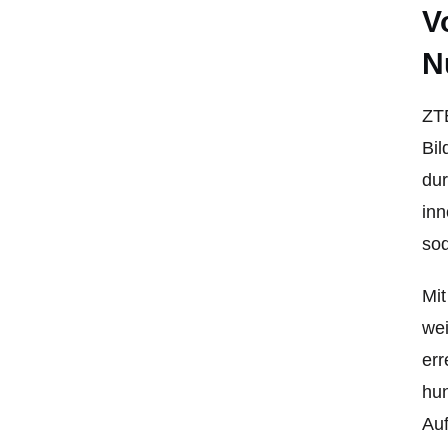
V
N
ZTE
Bil
dur
inn
sod
Mi
wei
err
hun
Auf