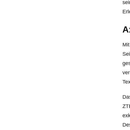
sei
Erl
A
Mit
Sei
ges
ver
Tex
Das
ZTE
exk
Des