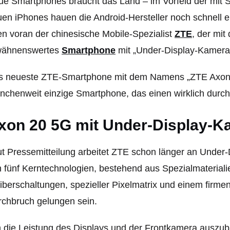
e Smartphones braucht das Land – im Vorfeld der mit 
en iPhones hauen die Android-Hersteller noch schnell e
en voran der chinesische Mobile-Spezialist
ZTE
, der mi
wähnenswertes
Smartphone
mit „Under-Display-Kamera“ 
 neueste ZTE-Smartphone mit dem Namens „ZTE Axon 20 
nchenweit einzige Smartphone, das einen wirklich durchg
xon 20 5G mit Under-Display-K
t Pressemitteilung arbeitet ZTE schon länger an Under-
 fünf Kerntechnologien, bestehend aus Spezialmateriali
iberschaltungen, spezieller Pixelmatrix und einem firmen
chbruch gelungen sein.
die Leistung des Displays und der Frontkamera auszuba