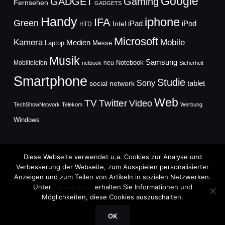
Google
GADGET
Gaming
Fernsehen
GADGETS
Handy
iphone
IFA
Green
iPad
Intel
iPod
HTD
Microsoft
Mobile
Kamera
Medien
Laptop
Messe
Musik
Samsung
Notebook
Mobiltelefon
neu
netbook
Sicherheit
Smartphone
Studie
Sony
social network
tablet
Web
TV
Twitter
Video
TechShowNetwork
Telekom
Werbung
Windows
Diese Webseite verwendet u.a. Cookies zur Analyse und
Verbesserung der Webseite, zum Ausspielen personalisierter
Anzeigen und zum Teilen von Artikeln in sozialen Netzwerken.
Copyright © 2026
Unter
Datenschutz
erhalten Sie Informationen und
TechFieber Blog
Möglichkeiten, diese Cookies auszuschalten.
Designed by
WPZOOM
OK