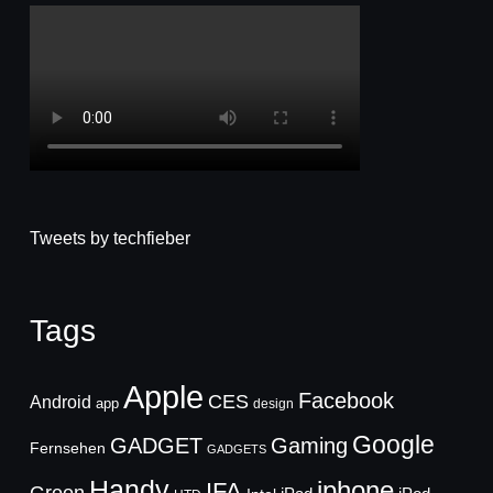
Tweets by techfieber
Tags
Apple
Facebook
CES
Android
app
design
Google
GADGET
Gaming
Fernsehen
GADGETS
Handy
iphone
IFA
Green