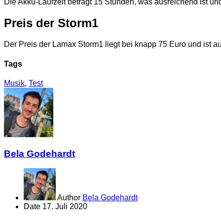
Die Akku-Laufzeit beträgt 15 Stunden, was ausreichend ist u
Preis der Storm1
Der Preis der Lamax Storm1 liegt bei knapp 75 Euro und ist au
Tags
Musik
,
Test
Bela Godehardt
Author
Bela Godehardt
Date
17. Juli 2020