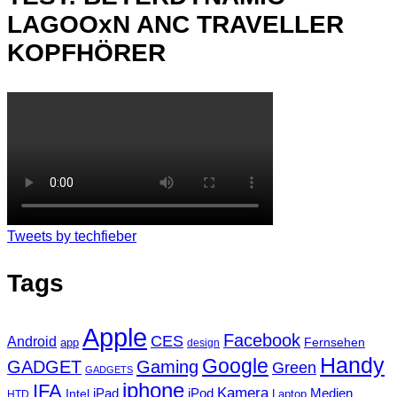
LAGOOxN ANC TRAVELLER
KOPFHÖRER
Tweets by techfieber
Tags
Apple
Facebook
CES
Android
Fernsehen
app
design
Handy
Google
GADGET
Gaming
Green
GADGETS
iphone
IFA
Kamera
iPad
Intel
iPod
Medien
Laptop
HTD