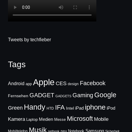
Tweets by techfieber
Tags
Apple
Facebook
CES
Android
app
design
Google
GADGET
Gaming
Fernsehen
GADGETS
Handy
iphone
IFA
Green
iPad
Intel
iPod
HTD
Microsoft
Mobile
Kamera
Medien
Laptop
Messe
Musik
Samsung
Notebook
Mobiltelefon
neu
netbook
Sicherheit