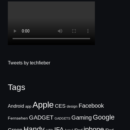
Tweets by techfieber
Tags
Apple
Facebook
CES
Android
app
design
Google
GADGET
Gaming
Fernsehen
GADGETS
Handy
iphone
IFA
Green