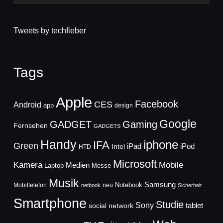
Tweets by techfieber
Tags
Apple
Facebook
CES
Android
app
design
Google
GADGET
Gaming
Fernsehen
GADGETS
Handy
iphone
IFA
Green
iPad
Intel
iPod
HTD
Microsoft
Mobile
Kamera
Medien
Laptop
Messe
Musik
Samsung
Notebook
Mobiltelefon
neu
netbook
Sicherheit
Smartphone
Studie
Sony
social network
tablet