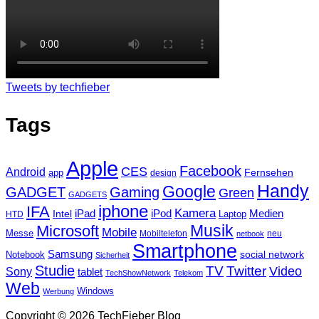
Tweets by techfieber
Tags
Apple
Facebook
CES
Android
Fernsehen
app
design
Handy
Google
GADGET
Gaming
Green
GADGETS
iphone
IFA
Kamera
iPad
Intel
iPod
Medien
Laptop
HTD
Musik
Microsoft
Mobile
Messe
Mobiltelefon
neu
netbook
Smartphone
Samsung
social network
Notebook
Sicherheit
Studie
TV
Twitter
Video
Sony
tablet
TechShowNetwork
Telekom
Web
Windows
Werbung
Copyright © 2026 TechFieber Blog