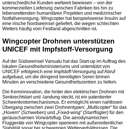
unterschiedliche Kunden weltweit bewiesen – von der
kommerziellen Lieferung zwischen Fabriken bis hin zu
lebensrettenden humanitären Projekten und medizinischer
Notfallversorgung. Wingcopter hat beispielsweise Insulin auf
eine irische Nordseeinsel geliefert, die wegen schlechten
Wetters häufig vom Festland abgeschnitten ist.
Wingcopter Drohnen unterstützen
UNICEF mit Impfstoff-Versorgung
Auf der Südseeinsel Vanuatu hat das Start-up im Auftrag des
lokalen Gesundheitsministeriums und unterstützt von
UNICEF erfolgreich eine Impfstoff-Versorgung auf Abruf
aufgebaut, um die dringend benötigten Seren binnen
Minuten an verschiedene Gesundheitszentren zu liefern.
Die Kerninnovation, die hinter den elektrischen Drohnen mit
Senkrechtstart und -landung steckt, ist ein patentierter
Schwenkrotormechanismus. Er ermöglicht einen nahtlosen
Übergang zwischen zwei Drohnentypen: „Multicopter“ für das
„Hovern“ (Schweben) und „Fixed-wing“ (Starrflügler) für den
geräuscharmen Vorwärtsflug. Die aerodynamischen
Fluggeräte von Wingcopter operieren mit außerordentlicher
Stabilität sogar bei schwierigen Wetterverhältnissen. Die