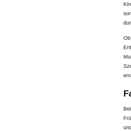
Kin
sor
dur
Ob 
Ent
Mus
Sze
ers
F
Bei
Frü
und