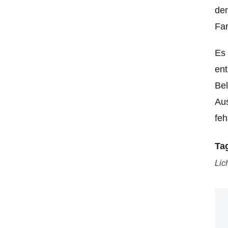
den
Far
Es 
ent
Bel
Aus
feh
Ta
Lic