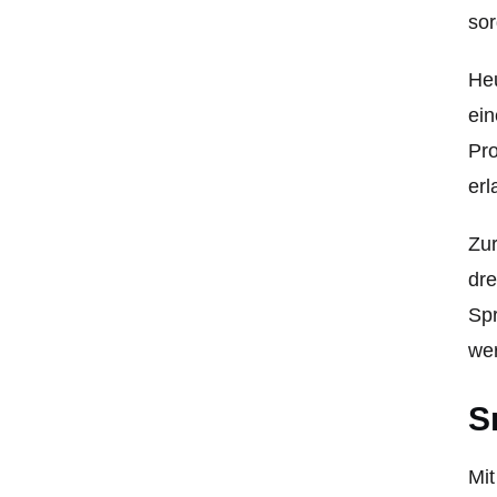
sor
Heu
ein
Pro
erl
Zur
dre
Spr
wer
S
Mit