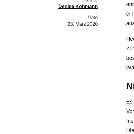
an
Denise Kohmann
ein
Date
aus
23. März 2020
Heu
Zuh
bes
Wän
N
Es 
Vo
Ins
Die