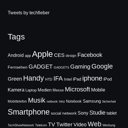
Tweets by techfieber
Tags
Apple
Facebook
CES
Android
app
design
Google
GADGET
Gaming
Fernsehen
GADGETS
Handy
iphone
IFA
Green
iPad
Intel
iPod
HTD
Microsoft
Mobile
Kamera
Medien
Laptop
Messe
Musik
Samsung
Notebook
Mobiltelefon
neu
netbook
Sicherheit
Smartphone
Studie
Sony
social network
tablet
Web
TV
Twitter
Video
TechShowNetwork
Telekom
Werbung