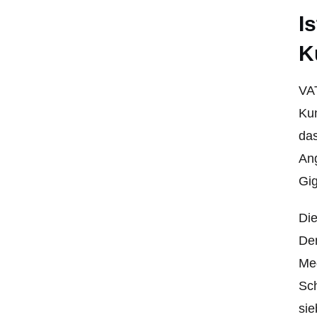
I
K
VAT
Kun
das
Ang
Gig
Die
Den
Meg
Sch
sie