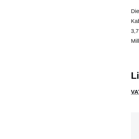
Die
Kab
3,7
Mil
L
VA