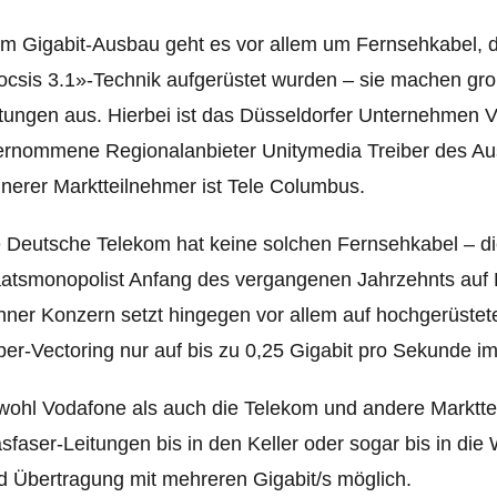
m Gigabit-Ausbau geht es vor allem um Fernsehkabel, di
csis 3.1»-Technik aufgerüstet wurden – sie machen grob 
tungen aus. Hierbei ist das Düsseldorfer Unternehmen 
rnommene Regionalanbieter Unitymedia Treiber des Ausba
inerer Marktteilnehmer ist Tele Columbus.
 Deutsche Telekom hat keine solchen Fernsehkabel – d
aatsmonopolist Anfang des vergangenen Jahrzehnts auf
ner Konzern setzt hingegen vor allem auf hochgerüstet
er-Vectoring nur auf bis zu 0,25 Gigabit pro Sekunde
ohl Vodafone als auch die Telekom und andere Markttei
sfaser-Leitungen bis in den Keller oder sogar bis in d
d Übertragung mit mehreren Gigabit/s möglich.