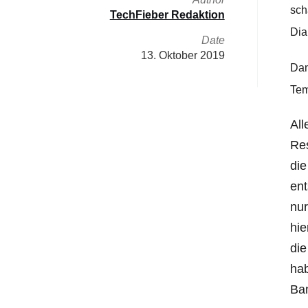
sch
TechFieber Redaktion
Dia
Date
13. Oktober 2019
Dam
Tem
All
Res
die
ent
nur
hie
die
hab
Ban