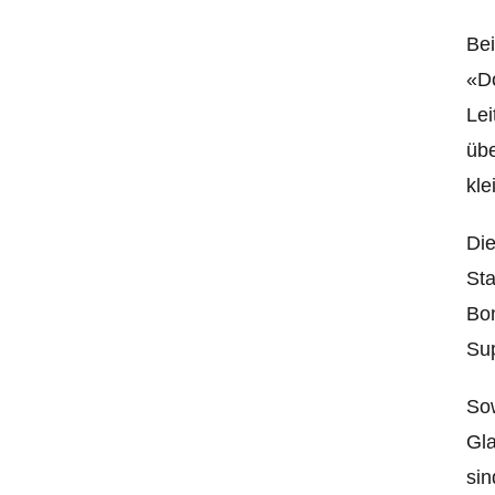
Bei
«Do
Lei
übe
kle
Die
St
Bon
Sup
Sow
Gla
sin