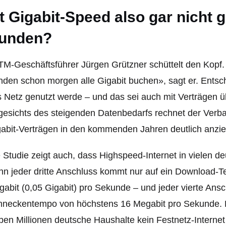
st Gigabit-Speed also gar nicht 
unden?
M-Geschäftsführer Jürgen Grützner schüttelt den Kopf. «
den schon morgen alle Gigabit buchen», sagt er. Entsch
 Netz genutzt werde – und das sei auch mit Verträgen ü
esichts des steigenden Datenbedarfs rechnet der Verb
abit-Verträgen in den kommenden Jahren deutlich anzie
 Studie zeigt auch, dass Highspeed-Internet in vielen d
n jeder dritte Anschluss kommt nur auf ein Download-
abit (0,05 Gigabit) pro Sekunde – und jeder vierte Ansch
neckentempo von höchstens 16 Megabit pro Sekunde. B
ben Millionen deutsche Haushalte kein Festnetz-Interne