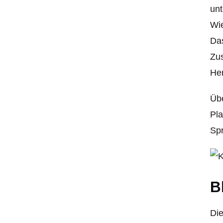
unt
Wie
Das
Zus
Her
Üb
Pla
Spr
B
Die