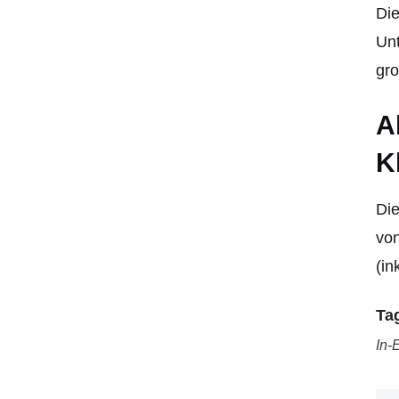
Die
Unt
gro
A
K
Die
von
(in
Ta
In-