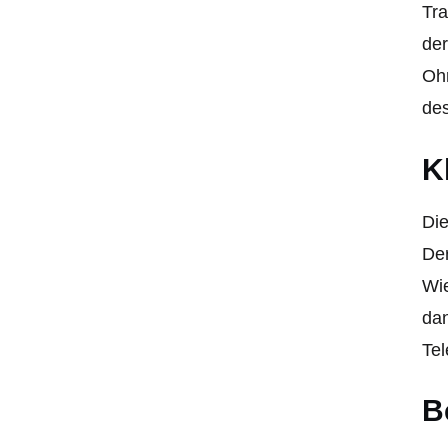
Tra
der
Ohr
de
K
Die
Der
Wie
dan
Tel
B