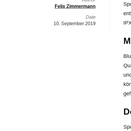
Spo
Felix Zimmermann
ent
Date
IPX
10. September 2019
M
Blu
Qua
und
kö
gef
D
Spo