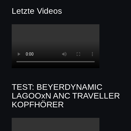
Letzte Videos
TEST: BEYERDYNAMIC
LAGOOxN ANC TRAVELLER
KOPFHÖRER