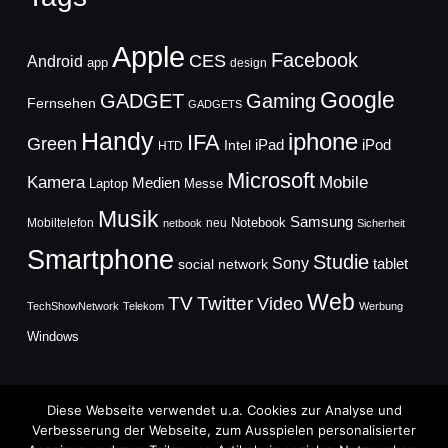
Apple
Facebook
CES
Android
app
design
Google
GADGET
Gaming
Fernsehen
GADGETS
Handy
iphone
IFA
Green
iPad
Intel
iPod
HTD
Microsoft
Mobile
Kamera
Medien
Laptop
Messe
Musik
Samsung
Notebook
Mobiltelefon
neu
netbook
Sicherheit
Smartphone
Studie
Sony
social network
tablet
Web
TV
Twitter
Video
TechShowNetwork
Telekom
Werbung
Windows
Diese Webseite verwendet u.a. Cookies zur Analyse und
Verbesserung der Webseite, zum Ausspielen personalisierter