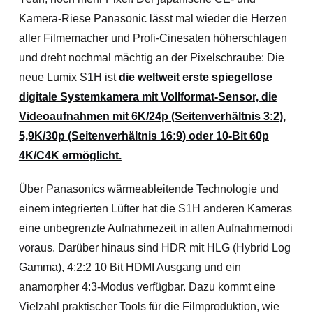
Kamera-Riese Panasonic lässt mal wieder die Herzen
aller Filmemacher und Profi-Cinesaten höherschlagen
und dreht nochmal mächtig an der Pixelschraube: Die
neue Lumix S1H ist
die weltweit erste spiegellose
digitale Systemkamera mit Vollformat-Sensor, die
Videoaufnahmen mit 6K/24p (Seitenverhältnis 3:2),
5,9K/30p (Seitenverhältnis 16:9) oder 10-Bit 60p
4K/C4K ermöglicht.
Über Panasonics wärmeableitende Technologie und
einem integrierten Lüfter hat die S1H anderen Kameras
eine unbegrenzte Aufnahmezeit in allen Aufnahmemodi
voraus. Darüber hinaus sind HDR mit HLG (Hybrid Log
Gamma), 4:2:2 10 Bit HDMI Ausgang und ein
anamorpher 4:3-Modus verfügbar. Dazu kommt eine
Vielzahl praktischer Tools für die Filmproduktion, wie