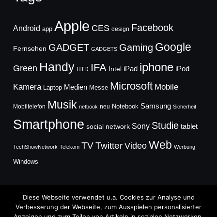
Apple
Facebook
CES
Android
app
design
Google
GADGET
Gaming
Fernsehen
GADGETS
Handy
iphone
IFA
Green
iPad
Intel
iPod
HTD
Microsoft
Mobile
Kamera
Medien
Laptop
Messe
Musik
Samsung
Notebook
Mobiltelefon
neu
netbook
Sicherheit
Smartphone
Studie
Sony
social network
tablet
Web
TV
Twitter
Video
TechShowNetwork
Telekom
Werbung
Windows
Diese Webseite verwendet u.a. Cookies zur Analyse und
Verbesserung der Webseite, zum Ausspielen personalisierter
Anzeigen und zum Teilen von Artikeln in sozialen Netzwerken.