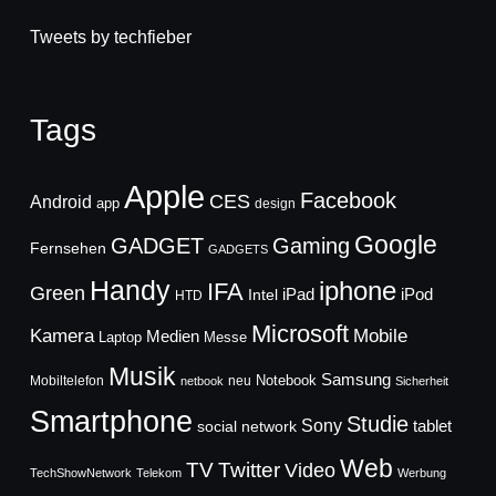
Tweets by techfieber
Tags
Apple
Facebook
CES
Android
app
design
Google
GADGET
Gaming
Fernsehen
GADGETS
Handy
iphone
IFA
Green
iPad
Intel
iPod
HTD
Microsoft
Mobile
Kamera
Medien
Laptop
Messe
Musik
Samsung
Notebook
Mobiltelefon
neu
netbook
Sicherheit
Smartphone
Studie
Sony
social network
tablet
Web
TV
Twitter
Video
TechShowNetwork
Telekom
Werbung