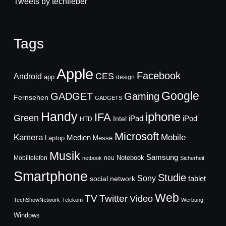
Tweets by techfieber
Tags
Apple
Facebook
CES
Android
app
design
Google
GADGET
Gaming
Fernsehen
GADGETS
Handy
iphone
IFA
Green
iPad
Intel
iPod
HTD
Microsoft
Mobile
Kamera
Medien
Laptop
Messe
Musik
Samsung
Notebook
Mobiltelefon
neu
netbook
Sicherheit
Smartphone
Studie
Sony
social network
tablet
Web
TV
Twitter
Video
TechShowNetwork
Telekom
Werbung
Windows