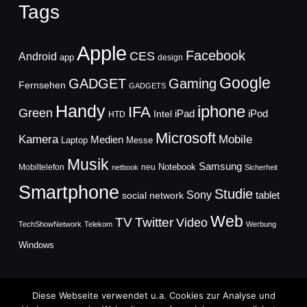
Tags
Apple
Facebook
CES
Android
app
design
Google
GADGET
Gaming
Fernsehen
GADGETS
Handy
iphone
IFA
Green
iPad
Intel
iPod
HTD
Microsoft
Mobile
Kamera
Medien
Laptop
Messe
Musik
Samsung
Notebook
Mobiltelefon
neu
netbook
Sicherheit
Smartphone
Studie
Sony
social network
tablet
Web
TV
Twitter
Video
TechShowNetwork
Telekom
Werbung
Windows
Diese Webseite verwendet u.a. Cookies zur Analyse und