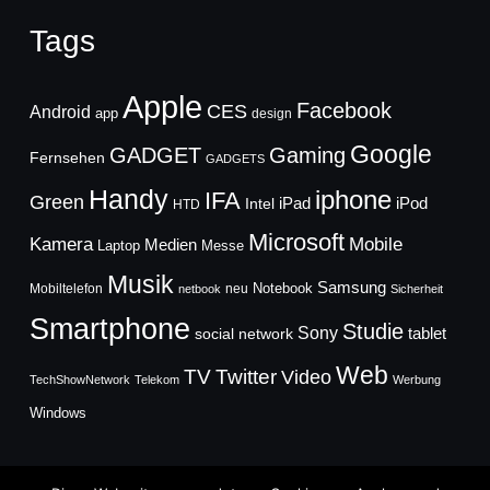
Tags
Apple
Facebook
CES
Android
app
design
Google
GADGET
Gaming
Fernsehen
GADGETS
Handy
iphone
IFA
Green
iPad
Intel
iPod
HTD
Microsoft
Mobile
Kamera
Medien
Laptop
Messe
Musik
Samsung
Notebook
Mobiltelefon
neu
netbook
Sicherheit
Smartphone
Studie
Sony
social network
tablet
Web
TV
Twitter
Video
TechShowNetwork
Telekom
Werbung
Windows