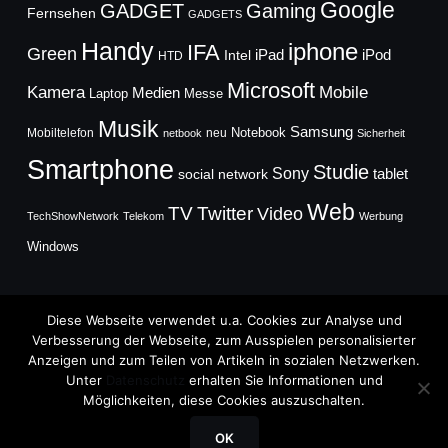
Google
GADGET
Gaming
Fernsehen
GADGETS
Handy
iphone
IFA
Green
iPad
Intel
iPod
HTD
Microsoft
Mobile
Kamera
Medien
Laptop
Messe
Musik
Samsung
Notebook
Mobiltelefon
neu
netbook
Sicherheit
Smartphone
Studie
Sony
social network
tablet
Web
TV
Twitter
Video
TechShowNetwork
Telekom
Werbung
Windows
Diese Webseite verwendet u.a. Cookies zur Analyse und
Verbesserung der Webseite, zum Ausspielen personalisierter
Anzeigen und zum Teilen von Artikeln in sozialen Netzwerken.
Copyright © 2026
Unter
Datenschutz
erhalten Sie Informationen und
TechFieber Blog
Möglichkeiten, diese Cookies auszuschalten.
Designed by
WPZOOM
OK