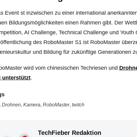
 Event st inzwischen zu einer international anerkannt
en Bildungsmöglichkeiten einen Rahmen gibt. Der Wett
petition, AI Challenge, Technical Challenge und Youth Co
öffentlichung des RoboMaster S1 ist RoboMaster überzeug
enieurskultur und Bildung für zukünftige Generationen z
boMaster wird vom chinesischen Techriesen und
Drohne
 unterstützt
.
gs
,
Drohnen
,
Kamera
,
RoboMaster
,
twitch
TechFieber Redaktion