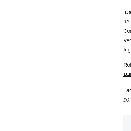
Das
neu
Com
Ver
Ing
Ro
DJI
Ta
DJI