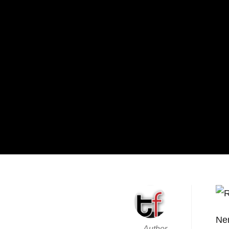
Ner
Author