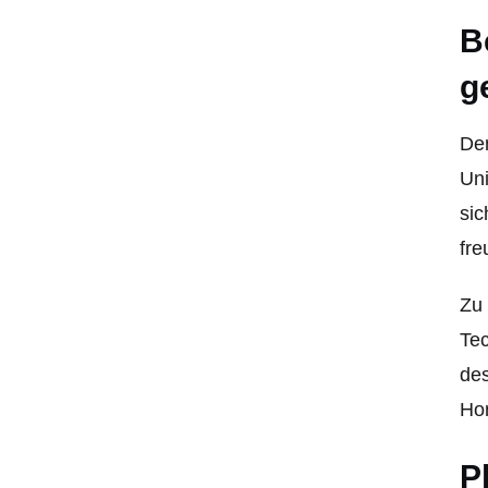
B
g
Den
Uni
sic
fre
Zu 
Tec
de
Ho
P