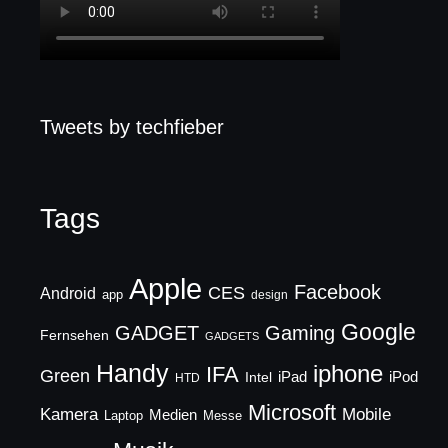
Tweets by techfieber
Tags
Apple
Facebook
CES
Android
app
design
Google
GADGET
Gaming
Fernsehen
GADGETS
Handy
iphone
IFA
Green
iPad
Intel
iPod
HTD
Microsoft
Mobile
Kamera
Medien
Laptop
Messe