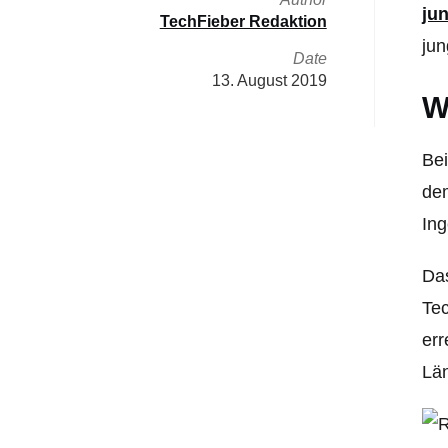
ju
TechFieber Redaktion
jun
Date
13. August 2019
W
Bei
dem
Ing
Das
Tec
err
Lä