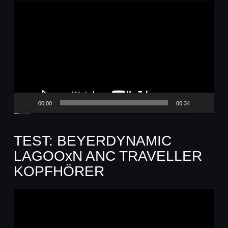
Video-
Player
00:00
00:34
TEST: BEYERDYNAMIC
LAGOOxN ANC TRAVELLER
KOPFHÖRER
Video-
Player