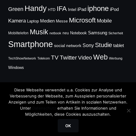
Handy
iphone
IFA
Green
iPad
Intel
iPod
HTD
Microsoft
Mobile
Kamera
Medien
Laptop
Messe
Musik
Samsung
Notebook
Mobiltelefon
neu
netbook
Sicherheit
Smartphone
Studie
Sony
social network
tablet
Web
TV
Twitter
Video
TechShowNetwork
Telekom
Werbung
Windows
Diese Webseite verwendet u.a. Cookies zur Analyse und
Verbesserung der Webseite, zum Ausspielen personalisierter
Anzeigen und zum Teilen von Artikeln in sozialen Netzwerken.
Copyright © 2026
Unter
Datenschutz
erhalten Sie Informationen und
TechFieber Blog
Möglichkeiten, diese Cookies auszuschalten.
Designed by
WPZOOM
OK